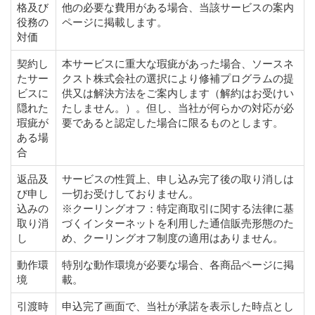
格及び
他の必要な費用がある場合、当該サービスの案内
役務の
ページに掲載します。
対価
契約し
本サービスに重大な瑕疵があった場合、ソースネ
たサー
クスト株式会社の選択により修補プログラムの提
ビスに
供又は解決方法をご案内します（解約はお受けい
隠れた
たしません。）。但し、当社が何らかの対応が必
瑕疵が
要であると認定した場合に限るものとします。
ある場
合
返品及
サービスの性質上、申し込み完了後の取り消しは
び申し
一切お受けしておりません。
込みの
※クーリングオフ：特定商取引に関する法律に基
取り消
づくインターネットを利用した通信販売形態のた
し
め、クーリングオフ制度の適用はありません。
動作環
特別な動作環境が必要な場合、各商品ページに掲
境
載。
引渡時
申込完了画面で、当社が承諾を表示した時点とし