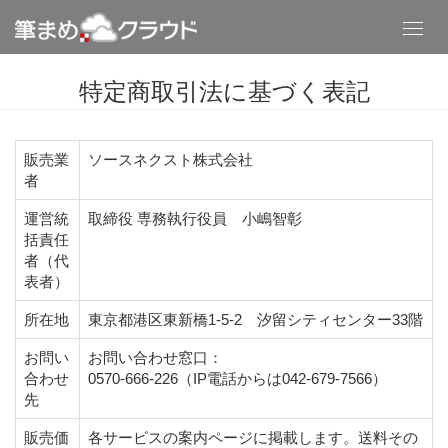
Toggl
navig
特定商取引法に基づく表記
販売業
ソースネクスト株式会社
者
運営統
取締役 専務執行役員 小嶋智彰
括責任
者（代
表者）
所在地
東京都港区東新橋1-5-2 汐留シティセンター33階
お問い
お問い合わせ窓口：
合わせ
0570-666-226（IP電話からは042-679-7566）
先
販売価
各サービスの案内ページに掲載します。送料その