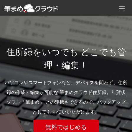
Toggl
navig
住所録をいつでも どこでも管
理・編集！
パソコンやスマートフォンなど、デバイスを問わず、住所
録の作成・編集が可能な 筆まめクラウド住所録。年賀状
ソフト「筆まめ」 との連携もできるので、バックアップ
としても お使いいただけます。
無料ではじめる